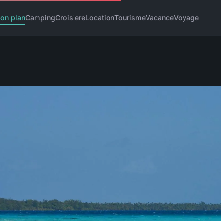
on plan
Camping
Croisiere
Location
Tourisme
Vacance
Voyage