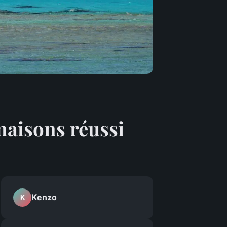
maisons réussi
Kenzo
K